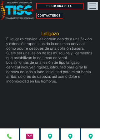
PEDIR UNA CITA
CONTÁCTENOS
Latigazo
El latigazo cervical es común debido a una flexión
y extensión repentinas de la columna cervical
como ocurre después de una colisión trasera.
Suele ser una lesión de los músculos y ligamentos
que estabilizan la columna cervical.
Los síntomas de una lesión de tipo latigazo
cervical incluyen rigidez, dificultad para girar la
cabeza de lado a lado, dificultad para mirar hacia
arriba, dolores de cabeza, así como dolor e
incomodidad en los hombros.