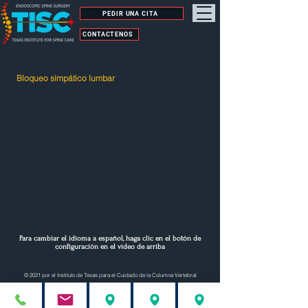
PEDIR UNA CITA
CONTÁCTENOS
Bloqueo simpático lumbar
Para cambiar el idioma a español, haga clic en el botón de
configuración en el video de arriba
© 2021 por el Instituto de Texas para el Cuidado de la Columna Vertebral
Este sitio web y su contenido deben usarse como una herramienta informativa solo para los pacientes de Nilesh N. Kotecha, MD, PLLC y no deben ni deben
considerarse un consejo profesional, ni servir como un sustituto de la consulta médica. Nilesh N. Kotecha, MD, PLLC o el webmaster no son responsables de
ninguna lesión u otro (s) daño (s) que resulten de declaraciones inexactas o incompletas contenidas en este sitio. Nilesh N. Kotecha, MD, PLLC tampoco es
responsable del contenido o la información a la que está vinculado este sitio.